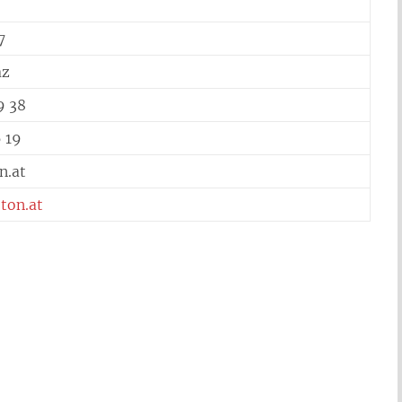
7
az
9 38
 19
.at
ton.at