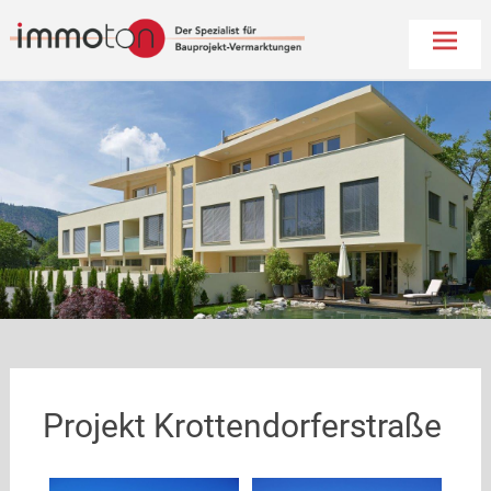
Immoton
Skip
to
conten
Projekt Krottendorferstraße