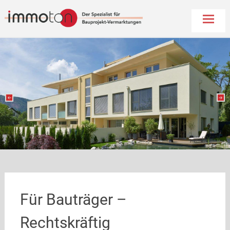
Immoton
Skip
to
conten
Für Bauträger –
Rechtskräftig